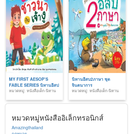
MY FIRST AESOP’S
นิทานอีสบ2ภาษา ชุด
FABLE SERIES นิทานอีสป
จินตนาการ
หมวดหมู่: หนังสือเด็ก-นิทาน
หมวดหมู่: หนังสือเด็ก-นิทาน
เล่มแรกของหนู ชาวนากับ
เจ้างู The Farmer and The
Snake
หมวดหมู่หนังสืออิเล็กทรอนิกส์
Amazingthailand
กฎหมาย