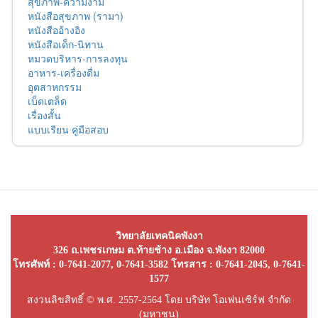
สุขภาพ-ความงาม
หนังสือสุขภาพ (รามา)
หนังสืออ้างอิง
หนังสือเด็ก-นิทาน
หมวดบริหาร-การลงทุน
อาหาร-เครื่องดื่ม
อุตสาหกรรม
เบ็ดเตล็ด
เรื่องสั้น
แบบเรียน คู่มือสอบ
วิทยาลัยเทคนิคพังงา
326 ถ.เพชรเกษม ต.ท้ายช้าง อ.เมือง จ.พังงา 82000
โทรศัพท์ : 0-7641-2077, 0-7641-3582 โทรสาร : 0-7641-2045, 0-7641-
1577
สงวนลิขสิทธิ์ © พ.ศ. 2557-2564 โดย บริษัท โอเพ่นเซิร์ฟ จำกัด
(มหาชน)