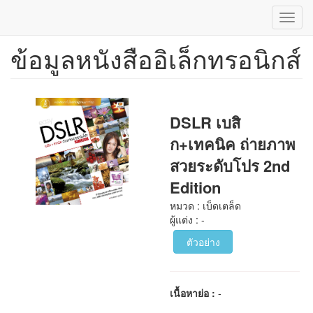
Toggl
navig
ข้อมูลหนังสืออิเล็กทรอนิกส์
ข้าม
ไป
ยัง
เนื้อหา
หลัก
DSLR เบสิ
ก+เทคนิค ถ่ายภาพ
สวยระดับโปร 2nd
Edition
หมวด : เบ็ดเตล็ด
ผู้แต่ง : -
ตัวอย่าง
เนื้อหาย่อ :
-