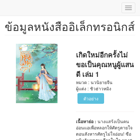
Toggl
navig
ข้อมูลหนังสืออิเล็กทรอนิกส์
ข้าม
ไป
ยัง
เนื้อหา
หลัก
เกิดใหม่อีกครั้งไม่
ขอเป็นคุณหนูผู้แสน
ดี เล่ม 1
หมวด : นวนิยายจีน
ผู้แต่ง : ชิวฮ่าวหมิง
ตัวอย่าง
เนื้อหาย่อ :
นางแสร้งเป็นคน
อ่อนแอเพื่อหลอกให้ศัตรูตายใจ
ตอนสังหารศัตรูไม่ใจอ่อน! ซือ