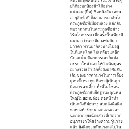
หนิงอันพูดคนเดียวในใจ หรงสุ
ยก็ต้องปกป้องข้าได้อย่าง
แน่นอน (ยิ้ม) ซือหนิงอันรอจน
อายุสิบห้าปี ถึงสามารถกลับไป
ตระกูลซือที่เมืองหลวง แต่กลับ
พบว่าทุกคนในตระกูลซือช่าง
ไร้มโนธรรม เมื่อครั้งนั้นเพียงมี
คนบอกว่านางมีดวงข่มบิดา
มารดา ท่านย่าก็ส่งนางไปอยู่
ในที่แสนไกล ไม่เหลียวแลอีก
นับแต่นั้น บิดาสารเลวก็แต่ง
ภรรยาใหม่ และให้กำเนิดบุตร
อย่างรวดเร็ว อีกทั้งยังอาศัยสิน
เดิมของมารดานางในการเลี้ยง
ดูคนทั้งตระกูล พี่สาวผู้เป็นลูก
ติดมารดาเลี้ยง ทั้งที่ไม่ใช่คน
ตระกูลซือกลับยึดฐานะคุณหนู
ใหญ่ไม่ยอมปล่อย ต่อหน้าทำ
เป็นหวังดีต่อนาง ลับหลังคือคิด
หาทางทำร้ายนางตลอดเวลา
นอกจากยุยงน้องสาวที่เกิดจาก
อนุภรรยาให้สร้างความวุ่นวาย
แล้ว ยังคิดจะผลักนางลงไปใน