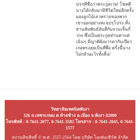
นรกที่ชื่อว่าตระกูลเว่ย! โชคดี
นางได้กลับมามีชีวิตใหม่อีกครั้ง
มองลูกไม้เลวทรามของพวก
เขาออกอย่างทะลุปรุโปร่ง ทั้ง
สานสัมพันธ์อันดีกับจวนเจิ้นกั๋
วกง ซึ่งเป็นตระกูลท่านตาแต่
เนิ่นๆ มีญาติฝั่งมารดากับเปี่ยว
เกอหรงสุยเป็นที่พึ่ง ครั้งนี้นาง
ไม่กลัวอะไรทั้งสิ้น!
วิทยาลัยเทคนิคพังงา
326 ถ.เพชรเกษม ต.ท้ายช้าง อ.เมือง จ.พังงา 82000
โทรศัพท์ : 0-7641-2077, 0-7641-3582 โทรสาร : 0-7641-2045, 0-7641-
1577
สงวนลิขสิทธิ์ © พ.ศ. 2557-2564 โดย บริษัท โอเพ่นเซิร์ฟ จำกัด