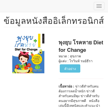
Toggl
navig
ข้อมูลหนังสืออิเล็กทรอนิกส์
ข้าม
ไป
ยัง
เนื้อหา
หลัก
พุงยุบ โรคหาย Diet
for Change
หมวด : สุขภาพ
ผู้แต่ง : ไรวินท์ รมย์ธีรา
ตัวอย่าง
เนื้อหาย่อ :
ข่าวดีสำหรับคน
ต้องการลดน้ำหนัก ข่าวดี
สำหรับคนมีพุง ข่าวดีสำหรับ
คนอยากมีสุขภาพดี หนังสือ
เล่มนี้มีเทคนิคและคำแนะนำ