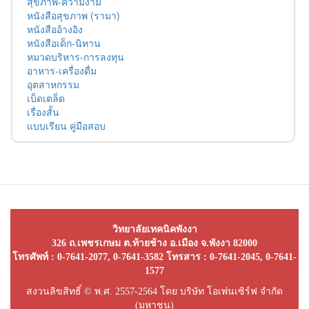
สุขภาพ-ความงาม
หนังสือสุขภาพ (รามา)
หนังสืออ้างอิง
หนังสือเด็ก-นิทาน
หมวดบริหาร-การลงทุน
อาหาร-เครื่องดื่ม
อุตสาหกรรม
เบ็ดเตล็ด
เรื่องสั้น
แบบเรียน คู่มือสอบ
วิทยาลัยเทคนิคพังงา
326 ถ.เพชรเกษม ต.ท้ายช้าง อ.เมือง จ.พังงา 82000
โทรศัพท์ : 0-7641-2077, 0-7641-3582 โทรสาร : 0-7641-2045, 0-7641-
1577
สงวนลิขสิทธิ์ © พ.ศ. 2557-2564 โดย บริษัท โอเพ่นเซิร์ฟ จำกัด
(มหาชน)