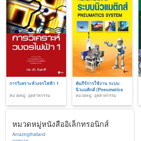
การวิเคราะห์วงจรไฟฟ้า 1
คัมภีร์การใช้งาน ระบบ
นิวแมติกส์ (Pneumatics
หมวดหมู่: อุตสาหกรรม
หมวดหมู่: อุตสาหกรรม
System)
หมวดหมู่หนังสืออิเล็กทรอนิกส์
Amazingthailand
กฎหมาย