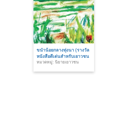
ขนำน้อยกลางทุ่งนา (รางวัล
หนังสือดีเด่นสำหรับเยาวชน
หมวดหมู่: นิยายเยาวชน
พ.ศ. ๒๕๒๔ , รางวัลดีเด่น
ประเภทนวนิยาย พ.ศ.
๒๕๒๔)