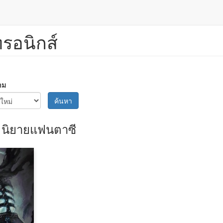
ทรอนิกส์
าม
ค้นหา
นิยายแฟนตาซี