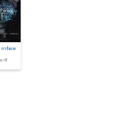
 การ์ดเท
1
ตาซี