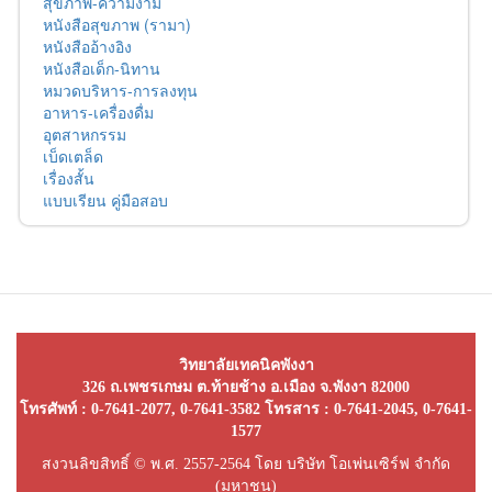
สุขภาพ-ความงาม
หนังสือสุขภาพ (รามา)
หนังสืออ้างอิง
หนังสือเด็ก-นิทาน
หมวดบริหาร-การลงทุน
อาหาร-เครื่องดื่ม
อุตสาหกรรม
เบ็ดเตล็ด
เรื่องสั้น
แบบเรียน คู่มือสอบ
วิทยาลัยเทคนิคพังงา
326 ถ.เพชรเกษม ต.ท้ายช้าง อ.เมือง จ.พังงา 82000
โทรศัพท์ : 0-7641-2077, 0-7641-3582 โทรสาร : 0-7641-2045, 0-7641-
1577
สงวนลิขสิทธิ์ © พ.ศ. 2557-2564 โดย บริษัท โอเพ่นเซิร์ฟ จำกัด
(มหาชน)