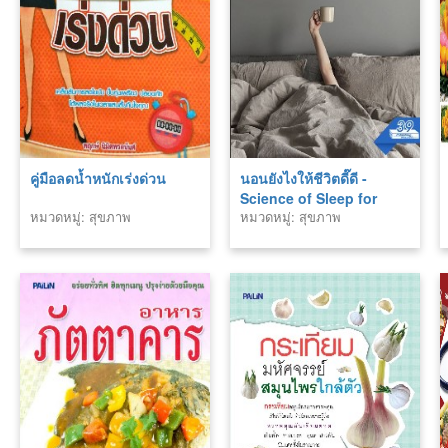
คู่มือลดน้ำหนักเร่งด่วน
นอนยังไงให้ชีวิตดี๊ดี -
Science of Sleep for
หมวดหมู่: สุขภาพ
หมวดหมู่: สุขภาพ
Teen